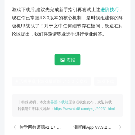
游戏下载后,建议先完成新手指引再尝试上述
进阶技巧
，
现在你已掌握4.3.0版本的核心机制，是时候组建你的终
极机甲战队了！对于文中任何细节存在疑问，欢迎在讨
论区提出，我们将邀请职业选手进行专业解答。
海报
变形机甲乱斗游戏最新版 v4.3.0 安卓版
游戏下载
非特殊说明，本文由
界游下载站
原创或收集发布，欢迎转载
转载请注明本文地址：
https://www.dxt8.com/yxgl/20231.html
智学网教师端v1.17.2319安卓版深度测评：教学效率提升30%的秘诀？
潮新闻App V7.9.2安卓版深度评测：免费软件下载+独家功能揭秘，资讯达人必备？