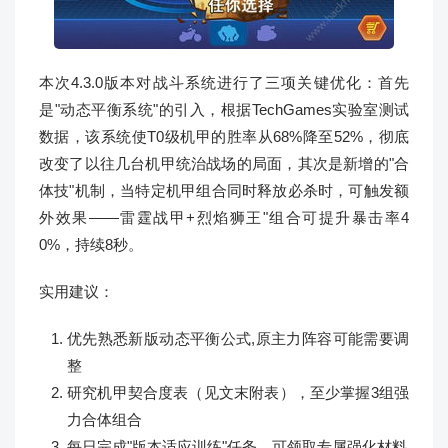
本次4.3.0版本对战斗系统进行了三项关键优化：首先
是"动态平衡系统"的引入，根据TechGames实验室测试
数据，该系统使T0级机甲的胜率从68%降至52%，彻底
改变了以往几台机甲统治战场的局面，其次是新增的"合
体技"机制，当特定机甲组合同时释放必杀时，可触发额
外效果——雷霆战甲+烈焰狮王"组合可提升暴击率4
0%，持续8秒。
实用建议：
优先熟悉新版动态平衡公式,原主力阵容可能需要调
整
研究机甲契合度表（见文末附表），至少掌握3组强
力合体组合
每日完成"版本适应训练"任务，可领取专属强化材料