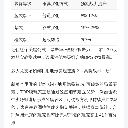
装备等级
推荐强化方式
预期战力提升
蓝装以下
普通强化
8%-12%
紫装
双重强化
15%-25%
橙装以上
超载铸造
30%+
记住这个关键公式：暴击率>破防>攻击力——在4.3.0版
本的实战测试中，该属性优先级组合的DPS收益最高...
多人竞技场如何利用地形实现逆袭？（高阶战术手册）
新版本重做的"熔炉核心"地图隐藏着7处可破坏的场景要
素，TOP级玩家正是通过这些细节建立优势，例如击毁
中央冷却塔后形成的辐射区，可使敌方机甲持续掉血3%/
秒，这在决赛圈往往成为翻盘关键，根据赛事统计，合
理利用地形的玩家胜率比无视环境的玩家高出41个百分
点。