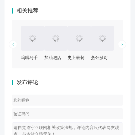
相关推荐
呜咽岛手游V0.9.1.84安卓版攻略：探索神秘岛屿的秘境
加油吧店长大人！安卓版本v2.6热门攻略：如何轻松取胜？
史上最刺激的漂流冒险！《史小坑漂流记》V1.1.0安卓版攻略大公开
烹饪派对游戏v4.1.8安卓版：让聚会更有趣！独家攻略与下载链接
疯狂诡宅手游V2.0.0安卓版：揭秘游戏攻略与免费下
发布评论