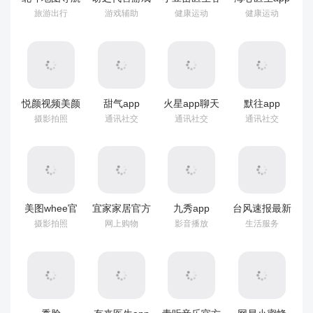
官方正式版
交易平台app
户端 v4.3.1
v5.8.11
旅游出行
游戏辅助
健康运动
健康运动
v3.5.2
v5.2.8
悦颜视频美颜
甜气app
火星app聊天
默往app
app
v1.1.3
软件 v5.3.3
v3.61.3
摄影拍照
通讯社交
通讯社交
通讯社交
v2.7.1.10
美图whee官
宜家家居官方
九秀app
台风速报最新
方版 v3.12.0
网上商城app
v5.9.3
版 v1.16.17
摄影拍照
网上购物
影音播放
生活服务
v5.17.0