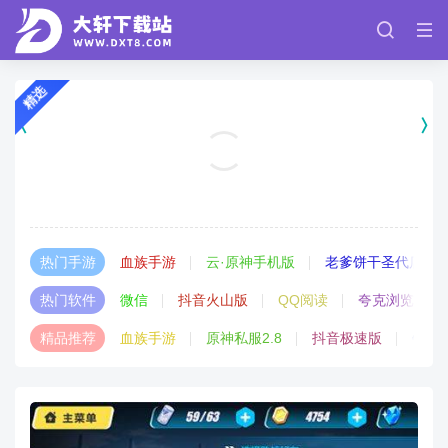
精选
血族手游官方下载
角色扮演
热门手游
血族手游
云·原神手机版
老爹饼干圣代店
热门软件
微信
抖音火山版
QQ阅读
夸克浏览器
精品推荐
血族手游
原神私服2.8
抖音极速版
钉钉