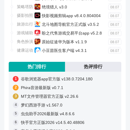
策略塔防
绝境猎人 v3.0
08.07
摄影拍照
快影视频剪辑app v8.4.0.804004
08.07
旅游出行
北斗地图导航官方正式版 v3.5.2
08.07
游戏辅助
盼之代售游戏交易平台app v5.2.8
08.07
角色扮演
原始征途华为版本 v1.1.9
08.07
健康运动
小豆苗医生客户端 v4.3.1
08.07
热门排行
热评排行
谷歌浏览器app官方版 v138.0.7204.180
Phira音游最新版 v0.7.1
MT文件管理器官方正版 v2.26.6
梦幻西游手游 v1.567.0
虫虫助手2026最新版 v4.8.6.6
快手官方正版2026 v14.5.40.48806