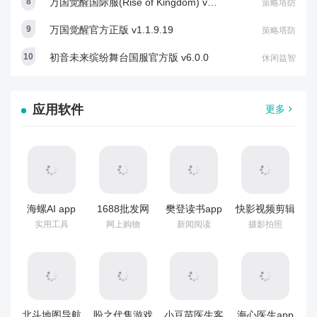
万国觉醒国际服(Rise of Kingdom) v1.1.9.19
策略塔防
万国觉醒官方正版 v1.1.9.19
策略塔防
初音未来缤纷舞台国服官方版 v6.0.0
休闲益智
应用软件
更多
海螺AI app
1688批发网
樊登读书app
快影视频剪辑
v2.18.2
app
最新版本(帆
app
实用工具
网上购物
新闻阅读
摄影拍照
v12.14.0.0
书) v6.38.0
v8.4.0.804004
北斗地图导航
盼之代售游戏
小豆苗医生客
海心医生app