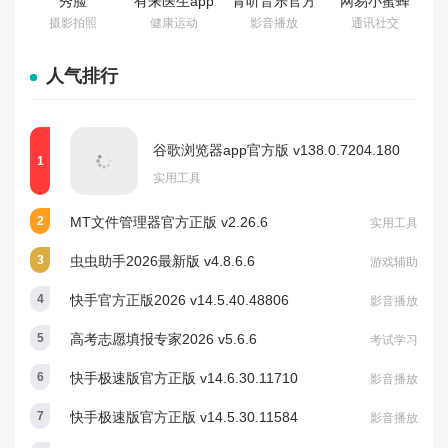
秀脸
有来医生app
青听音乐官方
网易小蜜蜂
FacePlay最
患者版
最新版 v1.3.8
app最新版
摄影拍照
健康运动
影音播放
通讯社交
新版 v5.6.4
v1.1.77
v2.69.0
人气排行
谷歌浏览器app官方版 v138.0.7204.180
实用工具
MT文件管理器官方正版 v2.26.6
实用工具
虫虫助手2026最新版 v4.8.6.6
游戏辅助
快手官方正版2026 v14.5.40.48806
影音播放
高考志愿填报专家2026 v5.6.6
考试学习
快手极速版官方正版 v14.6.30.11710
影音播放
快手极速版官方正版 v14.5.30.11584
影音播放