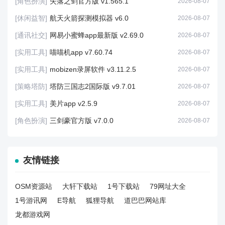
[角色扮演]
失落之剑官方版 v1.565.1
2026-08-07
[休闲益智]
航天火箭探测模拟器 v6.0
2026-08-07
[通讯社交]
网易小蜜蜂app最新版 v2.69.0
2026-08-07
[实用工具]
喵喵机app v7.60.74
2026-08-07
[实用工具]
mobizen录屏软件 v3.11.2.5
2026-08-07
[策略塔防]
塔防三国志2国际版 v9.7.01
2026-08-07
[实用工具]
美片app v2.5.9
2026-08-07
[角色扮演]
三剑豪官方版 v7.0.0
2026-08-07
友情链接
OSM资源站
大轩下载站
1号下载站
79网址大全
1号游讯网
E导航
狐狸导航
道巴巴网站库
龙都游戏网