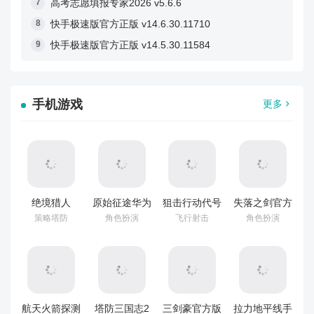
高考志愿填报专家2026 v5.6.6
快手极速版官方正版 v14.6.30.11710
快手极速版官方正版 v14.5.30.11584
手机游戏
更多
绝境猎人
原始征途华为
狙击行动代号
失落之剑官方
v3.0
版本 v1.1.9
猎鹰国际服
版 v1.565.1
策略塔防
角色扮演
飞行射击
角色扮演
v7.2.1
航天火箭探测
塔防三国志2
三剑豪官方版
拉力地平线手