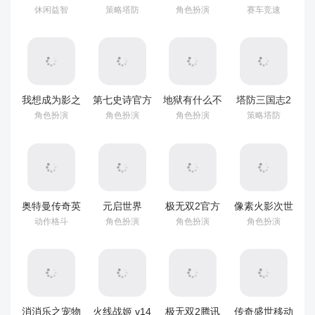
模拟器 v6.0
国际版
v7.0.0
游官方正版
休闲益智
策略塔防
角色扮演
赛车竞速
v9.7.01
v2.5.22
我想成为影之
第七史诗官方
地狱有什么不
塔防三国志2
强者手游最新
版 v1.0.263
好体验服
小米版
角色扮演
角色扮演
角色扮演
策略塔防
版 v4.10.1
v1.9.16
v9.7.02
奥特曼传奇英
元启世界
极无双2官方
像素火影次世
雄官方正版
v2.8.3
版 v1.39.600
代最新版
动作格斗
角色扮演
角色扮演
角色扮演
v37.0.0
v1.39
消消乐之宠物
火线战姬 v14
极无双2腾讯
传奇盛世移动