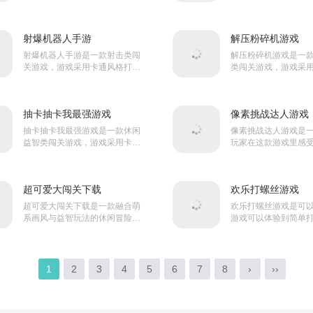
戏，这款游戏中超多不同内容的
造。游戏内玩家想控
关卡都会给玩家带来不同的游戏
在关卡当中不断前进
体验，同时在这款游戏...
需要躲避各种障碍物与陷
射爆机器人手游
解压粉碎机游戏
射爆机器人手游是一款射击类闯
解压粉碎机游戏是一
关游戏，游戏采用卡通风格打
类闯关游戏，游戏采
造。游戏内玩家将控制角色使用
打造。游戏内玩家将
武器来消灭关卡中的敌人，而且
同的工具来破坏整栋
游戏中还有着大量道具来帮助...
解压，而且每一关都能体
抽卡抽卡我最强游戏
像素挑战达人游戏
抽卡抽卡我最强游戏是一款休闲
像素挑战达人游戏是
益智类闯关游戏，游戏采用卡通
玩家在这款游戏里感
风格打造。游戏内玩家将自由收
的闯关游戏，这款游
集各种卡牌，你将控制它们与关
度也不是很高，同时
卡当中的怪物进行战斗，玩...
里你还可以看到很多像素
超可爱大闯关下载
欢乐打螺丝游戏
超可爱大闯关下载是一款融合萌
欢乐打螺丝游戏是可
系画风与益智玩法的休闲冒险游
游戏可以体验到简单
戏，角色设计采用圆润线条与夸
闲益智类的闯关游戏
张表情，营造出治愈系视觉体
这款游戏中有很多关
验。核心玩法围绕"...
关卡，关卡的难度会变化
1
2
3
4
5
6
7
8
›
››