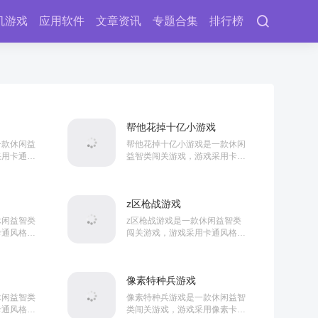
机游戏
应用软件
文章资讯
专题合集
排行榜
帮他花掉十亿小游戏
一款休闲益
帮他花掉十亿小游戏是一款休闲
采用卡通风
益智类闯关游戏，游戏采用卡通
将在场景中
风格打造。游戏内玩家将在场景
而且游戏中
中根据任务要求来解开各种谜
的...
团，而且在这里 还有着大量...
z区枪战游戏
休闲益智类
z区枪战游戏是一款休闲益智类
卡通风格打
闯关游戏，游戏采用卡通风格打
制角色在关
造。游戏内玩家将控制角色在关
，而且游戏
卡当中执行各种任务，而且游戏
等...
中还有着大量关卡等待着你...
像素特种兵游戏
休闲益智类
像素特种兵游戏是一款休闲益智
卡通风格打
类闯关游戏，游戏采用像素卡通