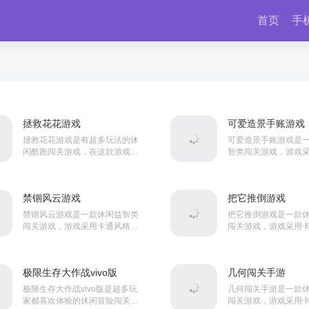
首页
手
拯救花花游戏
可爱造景手账游戏
拯救花花游戏是有超多玩法的休
可爱造景手账游戏是
闲酷跑闯关游戏，在这款游戏里
智类闯关游戏，游戏
你可以感受到游戏中的酷跑是存
格打造。游戏内玩家
在随机障碍的，同时游戏中还有
自由放置各种贴纸，
多种玩法让玩家有全新的游...
还有着大量关卡等待着你
禁锢风云游戏
把它推倒游戏
禁锢风云游戏是一款休闲益智类
把它推倒游戏是一款
闯关游戏，游戏采用卡通风格打
闯关游戏，游戏采用
造。游戏内玩家将控制角色在场
造。游戏内玩家将控
景中自由跑酷，在这里你需要躲
卡当中消灭各种敌人
避各种障碍物和陷阱，而且...
中还有着大量不同的关卡
极限生存大作战vivo版
几何闯关手游
极限生存大作战vivo版是超多玩
几何闯关手游是一款
家都喜欢体验的休闲冒险闯关游
闯关游戏，游戏采用