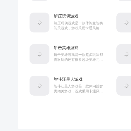
合成新生物，通过“骨骼重构”改
变形态，解锁更强技能，注意观
察敌人弱点，用武器或技...
解压玩偶游戏
解压玩偶游戏是一款休闲益智类
闯关游戏，游戏采用卡通风格打
造。游戏内玩家将使用各种道具
来完成关卡中的任务，而且游戏
中还有着大量关卡等待着你...
斩击英雄游戏
斩击英雄游戏是一款超多玩法都
喜欢玩的还有很多超级英雄元素
的战斗冒险闯关游戏，这款游戏
的玩法很简单，游戏采用了最真
实的物理引擎，让你在这款...
智斗汪星人游戏
智斗汪星人游戏是一款休闲益智
类闯关游戏，游戏采用卡通风格
打造。游戏内玩家将通过在屏幕
上涂鸦来击败汪星人，而且游戏
中还有着非常丰富的关卡等...