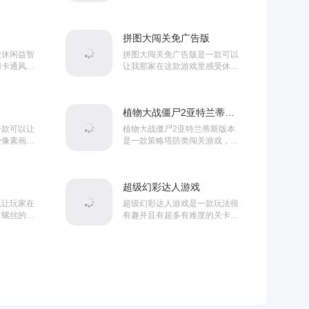
制角色觉是
风格打造。游戏内玩家将控制一
，在这里你
名像素小人，在这里你需要不断
阱...
前进，实用武器消灭关卡中...
拼图大闯关免广告版
款休闲益智
拼图大闯关免广告版是一款可以
用卡通风格
让我那家在这款游戏里感受休闲
控制各种不
益智的拼图玩法的闯关游戏，在
大楼，十分
这款游戏中你还可以看到很多简
验...
单的关卡，但是随着游戏的...
植物大战僵尸2亚特兰蒂斯版本v3.9.2
一款可以让
植物大战僵尸2亚特兰蒂斯版本
受像素画风
是一款策略塔防类闯关游戏，此
戏的整体难
款游戏依旧采用植物大战僵尸的
在这款游戏
经典塔防玩法。在这里你将体验
画...
到全新风格的主题，让大家...
超级幻彩达人游戏
以让玩家在
超级幻彩达人游戏是一款玩法很
打螺丝的休
有趣并且有超多有难度的关卡的
，也就是说
休闲动作闯关游戏，这款游戏中
于打螺丝的
的内容也是很丰富的，同时在游
，...
戏里你可以看到有很多精彩...