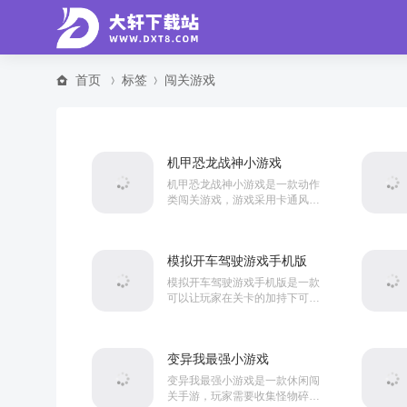
首页
标签
闯关游戏
机甲恐龙战神小游戏
机甲恐龙战神小游戏是一款动作
类闯关游戏，游戏采用卡通风格
打造。游戏内玩家将控制一只恐
龙展开冒险，在这里你可以不断
升级，消灭各种敌人，而且...
模拟开车驾驶游戏手机版
模拟开车驾驶游戏手机版是一款
可以让玩家在关卡的加持下可以
更加模拟驾驶游戏魅力的闯关游
戏，游戏里有很多不同的关卡，
也有很多不同的赛道，在这...
变异我最强小游戏
变异我最强小游戏是一款休闲闯
关手游，玩家需要收集怪物碎片