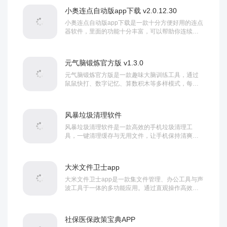
小奥连点自动版app下载 v2.0.12.30
小奥连点自动版app下载是一款十分方便好用的连点
器软件，里面的功能十分丰富，可以帮助你连续进
行点击，适用的场合数量非常之多 ，还能够随时...
元气脑锻炼官方版 v1.3.0
元气脑锻炼官方版是一款趣味大脑训练工具，通过
鼠鼠快打、数字记忆、算数积木等多样模式，每日
五分钟高效提升专注力与记忆力。适用于各年龄
段，轻...
风暴垃圾清理软件
风暴垃圾清理软件是一款高效的手机垃圾清理工
具，一键清理缓存与无用文件，让手机保持清爽流
畅。同时内置健身板块，提供各部位专业健身教
程，用户...
大米文件卫士app
大米文件卫士app是一款集文件管理、办公工具与声
波工具于一体的多功能应用。通过直观操作高效处
理文件事务，辅助日常办公，同时提供声波生成等...
社保医保政策宝典APP