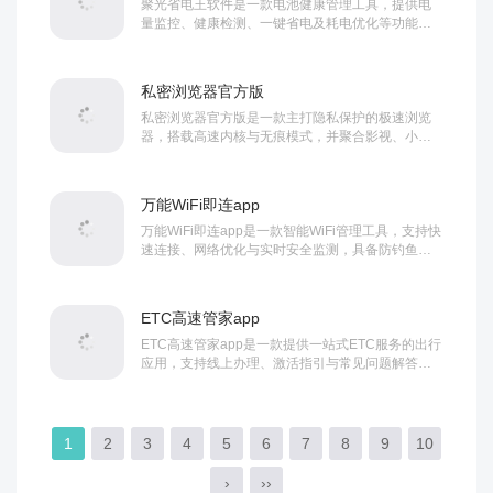
聚光省电王软件是一款电池健康管理工具，提供电
量监控、健康检测、一键省电及耗电优化等功能，
帮助用户全面维护电池状态，有效延长电池使用寿
命。...
私密浏览器官方版
私密浏览器官方版是一款主打隐私保护的极速浏览
器，搭载高速内核与无痕模式，并聚合影视、小
说、游戏等娱乐资源，兼顾流畅浏览与一站式娱乐
需求。...
万能WiFi即连app
万能WiFi即连app是一款智能WiFi管理工具，支持快
速连接、网络优化与实时安全监测，具备防钓鱼与
流量保护功能，为用户提供安全、流畅的...
ETC高速管家app
ETC高速管家app是一款提供一站式ETC服务的出行
应用，支持线上办理、激活指引与常见问题解答，
并附带驾驶知识测试功能，帮助用户便捷管理...
1
2
3
4
5
6
7
8
9
10
›
››