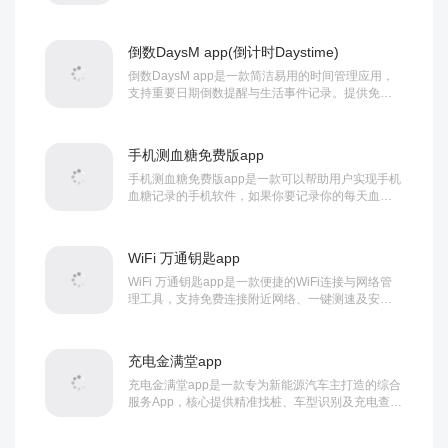
能。用户可通过深度学习辅助快速生成个性化视...
倒数DaysM app(倒计时Daystime)
倒数DaysM app是一款简洁易用的时间管理应用，
支持重要日期倒数提醒与生活事件记录。提供免费
日历提醒、分类管理及自定义界面主题，帮助...
手机测血糖免费版app
手机测血糖免费版app是一款可以帮助用户实现手机
血糖记录的手机软件，如果你要记录你的每天血糖
的指标，那么这款下载就可以直接使用的软件可以...
WiFi 万通钥匙app
WiFi 万通钥匙app是一款便捷的WiFi连接与网络管
理工具，支持免费连接附近网络、一键测速及安全
检测，具备防蹭网、流量监控等功能，帮...
充电金满堂app
充电金满堂app是一款专为新能源汽车主打造的综合
服务App，核心提供精准找桩、车型识别及充电查
询，同时集成车牌归属查询、保险提醒、车辆攻...