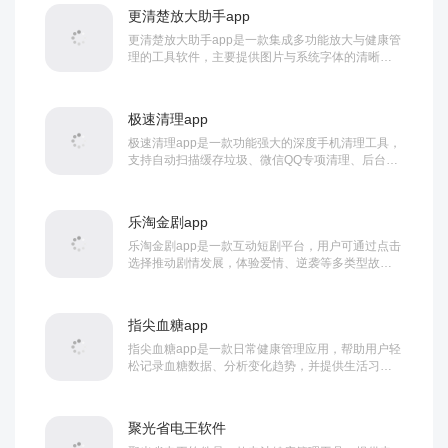
更清楚放大助手app
更清楚放大助手app是一款集成多功能放大与健康管
理的工具软件，主要提供图片与系统字体的清晰放
大、倍数调节，支持舒适阅读；同时具备饮水记录...
极速清理app
极速清理app是一款功能强大的深度手机清理工具，
支持自动扫描缓存垃圾、微信QQ专项清理、后台进
程优化及广告通知栏过滤，可智能卸载应用并清...
乐淘金剧app
乐淘金剧app是一款互动短剧平台，用户可通过点击
选择推动剧情发展，体验爱情、逆袭等多类型故
事，并获得情绪祝福卡片，实现个性化剧情参与与
轻...
指尖血糖app
指尖血糖app是一款日常健康管理应用，帮助用户轻
松记录血糖数据、分析变化趋势，并提供生活习惯
改善建议，助力用户全方位掌握血糖与心血管健康...
聚光省电王软件