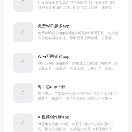
社保医保政策宝典APP是一款专注社保医保知识学
习与政策查询的工具，内置社保计算器、养老保险
预告及资讯动态更新。支持便捷查询与成本规划，
帮...
免费WiFi超多app
免费WiFi超多app实用的WiFi网络管理工具，支持信
号优化与网络加速，帮助提升上网体验。可查看当
前网络环境、识别安全隐患，并提供设备...
WiFi万网钥匙app
WiFi万网钥匙app是一款集成安全检测与网络优化的
全能工具，提供WiFi噪音监测、设备管理、流量监
控及安全防护功能，内置网络加速与测速...
粤工惠app下载
粤工惠app下载是一款专业给广州相关职工提供职工
服务的手机软件，有了这款软件就可以在这里一站
式处理还相关的事务，同时也可以帮助用户能够更...
AI视频创作狮app
AI视频创作狮app是一款基于AI技术的视频创作工
具，提供智能模板、多风格生成及口播视频制作功