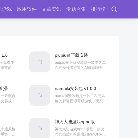
机游戏
应用软件
文章资讯
专题合集
排行榜
1.6
piupiu酱下载安装
横版格斗
piupiu酱下载安装是一款专为二
有丰富的关
次元爱好者打造的AI虚拟聊天软
防具饰品，
件，软件内置超50万个性角色
意选择唐
库，涵盖经典动漫、小说角色及
和尚...
吸血鬼CEO、狼...
苍雾残响游戏最新版(蒼霧殘響) v1.0.13
namaiki安装包 v1.0.0
是一款融合
namaiki安装包是一款二次元风
少女养成的
格的梦境模拟养成游戏，玩家需
通感”能力
在梦境中自由探索，收集散落在
各异的美少
各处的记忆碎片，拼凑线索揭开
..
被拉入梦境的谜团，...
神火大陆游戏oppo版
以卡通风格
神火大陆游戏oppo版是一款次
营手游，玩
时代画质的暗黑魔幻MMORPG