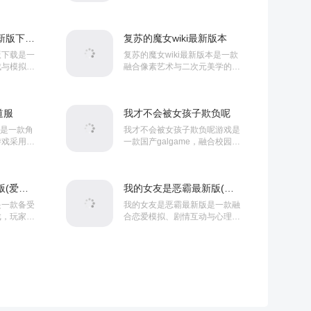
院的院长，
手游，玩家可在战士、游侠、法
医疗机构，
师中选择职业，通过获取神奇道
，...
具提升实力。多人共斗...
冲吧迷你少女团最新版下载 v2.2.0
复苏的魔女wiki最新版本
版下载是一
复苏的魔女wiki最新版本是一款
成与模拟经
融合像素艺术与二次元美学的
营经纪公
RPG手游，玩家将扮演一名失
乐室等设
去记忆的魔女，在神秘高塔的引
商业演
导下踏入平行时空交错的...
道服
我才不会被女孩子欺负呢
服是一款角
我才不会被女孩子欺负呢游戏是
游戏采用卡
一款国产galgame，融合校园、
玩家将控制
青春、恋爱与心理成长元素，为
自由展开冒
玩家呈现一段真实而细腻的青春
..
期心灵旅程，玩家扮...
爱在小事游戏中文版(爱是……在小事上)
我的女友是恶霸最新版(My Bully is My Lover)
是一款备受
我的女友是恶霸最新版是一款融
戏，玩家需
合恋爱模拟、剧情互动与心理成
，寻找隐藏
长元素的沉浸式视觉小说类游
或字母等元
戏，玩家将扮演主角Kei，一个
蔓...
曾在中学时期因性格内向、...