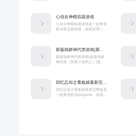
家降从江湖小虾米起步，结交侠
客、提升实力，最终问鼎武林巨
擘，游戏轻松放置升级，...
心动女神模拟器游戏
心动女神模拟器游戏是一款角色
扮演类恋爱游戏，游戏采用二次
元风格打造。游戏内玩家将来到
一个奇妙的世界，在这里你可以
邂逅各种女神角色，并且与...
新版病娇神代类游戏(新版病娇神代类（世界计划同人）)
新版病娇神代类游戏(新版病娇
神代类（世界计划同人）)是一
款角色扮演类剧情游戏，游戏采
用3D风格打造。游戏内玩家将
跟随角色一同与各种NPC...
回忆忘却之看板娘最新完整版
回忆忘却之看板娘最新完整版是
一款角色扮演galgame，游戏讲
述了一位失意的新人游戏主催，
在事业受挫、感情不顺的低谷
期，突然被自称“Cn...