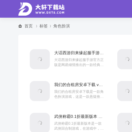
首页
标签
角色扮演
大话西游归来缘起服手游官方正版v1.1.904
大话西游归来缘起服手游官方正
版是网易倾情推出的一款经典西
游题材IP系列新作，游戏拥有怀
旧国风界面，拥有超小包体，拥
有多样玩法，还拥有超多...
我们的合租房安卓下载 v1.0.5
我们的合租房安卓下载是一款角
色扮演游戏，这是一款悬疑推理
向剧情游戏，玩家将以合租公寓
新住户的身份开启一段充满猜忌
与试探的生活，玩家需要通...
武侠称霸0.1折最新版本 v1.0
武侠称霸0.1折最新版本是一款
武侠回合制游戏，在游戏中，玩