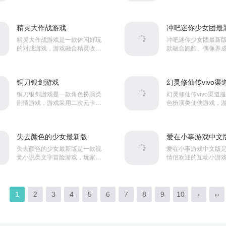
文化异教徒时代为背景，玩家将
家将扮演一家社区医
化身穆斯曼，凭借能洞察肉眼凡
从零开始建设并管理
胎所无法窥见之物的特...
为小镇居民提供医疗服务
精灵大作战游戏
精灵大作战游戏是一款休闲好玩
冲吧迷你少女团最新
的对战游戏，游戏融合精灵收
款融合跑酷、偶像养
集、培养与岛屿经营等多种元
营的游戏，玩家需经
素，你将扮演一名精灵驯养者，
司，建设舞蹈室、声
踏上漂浮于云海之上的群岛，
施，安排训练课程与
铜刀银剑游戏
幻灵修仙传vivo渠
从...
出，...
铜刀银剑游戏是一款角色扮演类
幻灵修仙传vivo渠道
剧情游戏，游戏采用二次元卡通
色扮演类仙侠游戏，
风格打造。游戏内玩家将扮演一
通风格打造。游戏内
名刺客，在这里你可以结识各种
角色在这个世界当中
不同身份的NPC角色，而...
险，在这里你可以收集.
失去颜色的少女最新版
失去颜色的少女最新版是一款视
爱在小事游戏中文版
觉小说类文字冒险游戏，玩家将
情侣欢迎的互动小游
扮演一名自幼患有全色盲症的男
在每一幅温馨插画中
主角，为了寻找治愈方法，根据
的物体、心形、数字
父亲大学同学的介绍，独自...
素，点击后颜料会从指尖
1
2
3
4
5
6
7
8
9
10
›
››