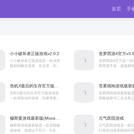
首页
手
小小破坏者正版游戏v2.0.2
造梦西游4官方v3.0.
小小破坏者正版游戏是一款休闲
造梦西游4官方是一款
题材的解压游戏，在这里，你可
类西游手游，游戏拥
以在自由世界里尽情发挥想象
卡副本，海量的武器
力，在广阔地图中收集资源，建
玩家在游戏中可以任
造属于你的独特世界，沙盒世...
僧、孙悟空、猪八戒、沙
危机X最后的生存官方版游戏(CrisisX) v3.14.1
危机X最后的生存官方版游戏是
苍雾残响游戏最新版
一款冒险动作游戏，玩家将踏入
策略战棋与二次元美
病毒肆虐后的废墟世界，在危机
手游，玩家作为拥有“
四伏的环境中为活下去而战，需
的“领航”，指挥性格
要通过砍伐树木、采矿、狩...
女驾驶员战队，在回溯.
穆斯曼游戏最新版(Mooseman) v0.1.45
元气医院游戏
穆斯曼游戏最新版是一款冒险解
元气医院游戏是一款
谜游戏，游戏以于芬兰 - 乌戈尔
打造的治愈系模拟经