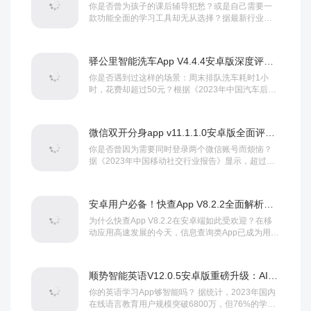
你是否曾为孩子的课后辅导犯愁？或是自己需要一
款功能全面的学习工具却无从选择？据最新行业数
据显示，2023年中国在线教育用户规模已达4.8...
驿公里智能洗车App V4.4.4安卓版深度评测：一键预约真的省时又省钱？
你是否遇到过这样的场景：周末排队洗车耗时1小
时，花费却超过50元？根据《2023年中国汽车后市
场报告》，传统洗车平均耗时42分钟，而智能...
微信双开分身app v11.1.1.0安卓版全面评测：安全高效的双账号管理指南
你是否曾因为需要同时登录两个微信账号而烦恼？
据《2023年中国移动社交行业报告》显示，超过
47%的安卓用户因工作或生活需求，需要使用多个...
安卓用户必备！快查App V8.2.2全面解析与高效使用教程
为什么快查App V8.2.2在安卓端如此受欢迎？在移
动应用高速发展的今天，信息查询类App已成为用户
日常必备工具，快查App V8.2...
顺势智能英语V12.0.5安卓版重磅升级：AI口语陪练+自适应学习系统深度评测
你的英语学习App够智能吗？ 据统计，2023年国内
在线语言教育用户规模突破6800万，但76%的学习