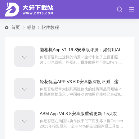
首页
标签
软件教程
懒相机App V1.19.8安卓版评测：如何用AI修图一键拯救废片？
你是否遇到过这样的场景？旅行中拍了上百张照
片，但光线暗、构图乱，最终能用的不到10%？据
行业统计，超70%的用户因修图流程复杂而放弃编
辑...
轻花优品APP V3.6.0安卓版深度评测：这款购物神器究竟有哪些升级亮点？
你是否也经常为找到高性价比的优质商品而烦恼？
据最新数据显示，中国移动购物用户规模已突破8.7
亿，其中90%的用户表示更青睐兼具品质与优惠...
ABM App V4.8.8安卓版重磅更新！5大功能实测+完整软件教程，助你效率翻倍
你是否还在为团队协作效率低下而头疼？据Gartner
2023年报告显示，全球74%的企业因沟通工具落后
导致项目延期，而采用智能协作平台...