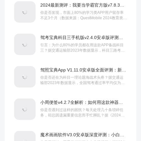
2024最新测评：我要当学霸官方版v7.8.3安卓版如何高效提升学习力？
你是否发现，市面上80%的学习类APP用户留存率
不足3个月（数据来源：QuestMobile 2024教育类应
用报告）？而“我要当学霸”...
驾考宝典科目三手机版v2.4.0安卓版评测：AI智能陪练+真实路考模拟，通关率提升30%？独家教程揭秘
引言：为什么80%的学员都在用这款APP备战科目
三？据交通运输部2023年数据显示，科目三路考平
均通过率仅56.7%，而使用专项训练工具...
驾照宝典App V1.11.0安卓版全面评测：新功能实用教程与驾考通关技巧
你是否还在为科目一理论题海战术头疼？据交通运
输部2023年数据显示，全国驾考通过率平均仅为
68%，而高效的学习工具能显著提升效率。《驾照...
小周便签v4.2.7全解析：如何用这款神器提升300%效率？
你是否遇到过这样的困扰？每天处理几十条琐碎任
务，却总因遗漏重要信息而手忙脚乱？据《2024年
职场效率报告》显示，87%的用户因工具功能分...
魔术画画软件V3.0安卓版深度评测：小白如何5分钟变身数字艺术家？