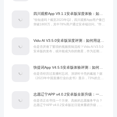
者仍受困于"哑巴英语&q...
四川观察App V9.1.1安卓版深度体验：如何用这款"资讯神器"掌握川内动态？
"你知道吗？截至2023年Q2，四川观察App用户量已
突破1800万，其中78%用户通过安卓端访问。"作为
川内头部资...
Vidu AI V3.5.0安卓版深度评测：如何用这款AI神器轻松实现视频编辑？
你是否厌倦了繁琐的视频剪辑流程？Vidu AI V3.5.0
安卓版的发布，或许能成为你的救星，作为近期最
热门的AI视频编辑工具之一，Vi...
快提词App V4.5.5安卓版体验评测：如何用它成为演讲/直播的提词神器？
你是否经历过直播时忘词、演讲时卡壳的尴尬？据
《2023年中国直播行业白皮书》显示，73%的主播
曾因忘词导致观众流失，而演讲者的流畅度直接...
志愿辽宁APP v4.0.2安卓版全新升级：一站式志愿服务平台使用教程
你是否正在寻找一个方便、高效的志愿服务平台？
志愿辽宁APP v4.0.2安卓版近日迎来重磅升级，优
化多项功能，为用户提供更流畅的公益体验...