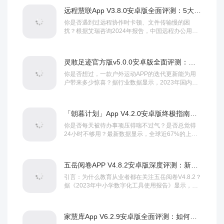
远程慧联App V3.8.0安卓版全面评测：5大升级功能+新手必学教程指南
你是否遇到过远程协作时卡顿、文件传输慢的困
扰？根据艾瑞咨询2024年报告，中国远程办公用户
规模已突破4.2亿，而高效工具的选择直接影响3...
灵敢足迹官方版v5.0.0安卓版全面评测：新增功能解析与软件教程指南
你是否想过，一款户外运动APP的迭代更新能为用
户带来多少惊喜？据行业数据显示，2023年国内运
动健康类APP用户规模突破4.2亿，其中以...
「朝暮计划」App V4.2.0安卓版终极指南：如何高效管理时间？
你是否每天被待办事项压得喘不过气？是否总觉得
24小时不够用？最新数据显示，全球近67%的上班
族因时间管理不当而长期处于焦虑状态，而作为一...
五岳阅卷APP V4.8.2安卓版深度评测：新增功能如何提升教师办公效率？
引言：为什么教育从业者都在关注五岳阅卷V4.8.2？
据《2023年中小学数字化工具使用报告》显示，全
国已有72%的教师使用智能阅卷工具辅...
家慧库App V6.2.9安卓版全面评测：如何高效利用这一智能学习工具？