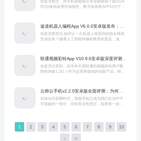
你是否想过，用手机就能画出专业级插画？据2024
年Q1移动应用市场报告，数字绘画类APP日均下载
量突破43万次，而其中魔术画画软件V3....
途道机器人编程App V6.0.0安卓版发布：如何用最新功能打造智能机器人？
你是否曾想过,如何让一台机器人按照你的指令精准
完成任务？随着人工智能和编程教育的普及，途道
机器人编程App V6.0.0安卓版的发布，或...
联通视频彩铃App V10.9.6安卓版深度评测：5大升级功能实测与软件教程全解析
你是否注意到，近半年中国联通的视频彩铃用户数
悄然突破1.2亿？作为运营商领域的创新产品，联通
视频彩铃App V10.9.6安卓版的发布再...
云帅云手机v2.2.0安卓版全面评测：为何这款云手机能颠覆你的移动体验？
在移动互联网时代，智能手机已成为我们生活中不
可或缺的一部分，但你有没有想过，如果有一款应
用能让你的旧手机瞬间变身旗舰配置，流畅运行大
型手...
1
2
3
4
5
6
7
8
9
10
›
››