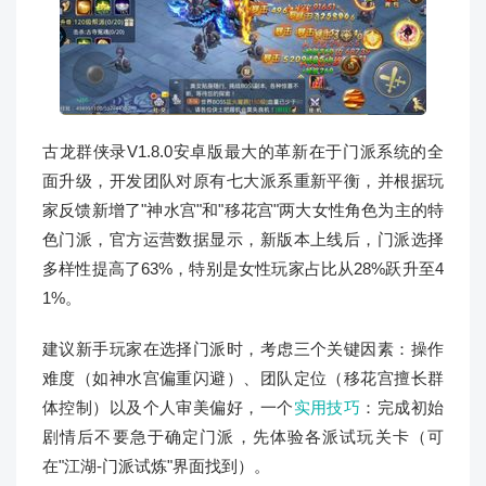
古龙群侠录V1.8.0安卓版最大的革新在于门派系统的全
面升级，开发团队对原有七大派系重新平衡，并根据玩
家反馈新增了"神水宫"和"移花宫"两大女性角色为主的特
色门派，官方运营数据显示，新版本上线后，门派选择
多样性提高了63%，特别是女性玩家占比从28%跃升至4
1%。
建议新手玩家在选择门派时，考虑三个关键因素：操作
难度（如神水宫偏重闪避）、团队定位（移花宫擅长群
体控制）以及个人审美偏好，一个
实用技巧
：完成初始
剧情后不要急于确定门派，先体验各派试玩关卡（可
在"江湖-门派试炼"界面找到）。