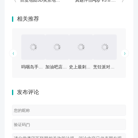
百度地图3D实景地图V21.11.30安卓版深度评测：免费软件下载体验究竟有多强？
真题伴侣App V3.0.218全新升级：备考效率翻倍的秘密武器？
相关推荐
呜咽岛手游V0.9.1.84安卓版攻略：探索神秘岛屿的秘境
加油吧店长大人！安卓版本v2.6热门攻略：如何轻松取胜？
史上最刺激的漂流冒险！《史小坑漂流记》V1.1.0安卓版攻略大公开
烹饪派对游戏v4.1.8安卓版：让聚会更有趣！独家攻略与下载链接
疯狂诡宅手游V2.0.0安卓版：揭秘游戏攻略与免费下
发布评论