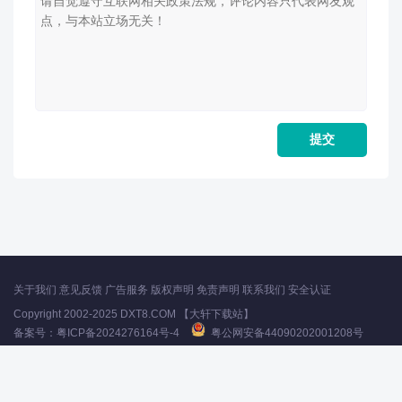
关于我们
意见反馈
广告服务
版权声明
免责声明
联系我们
安全认证
Copyright 2002-2025 DXT8.COM 【大轩下载站】
备案号：
粤ICP备2024276164号-4
粤公网安备44090202001208号
声明：所有软件和文章来自互联网 如有异议 请与本站联系 本站为非赢利性网站
不接受任何赞助和广告