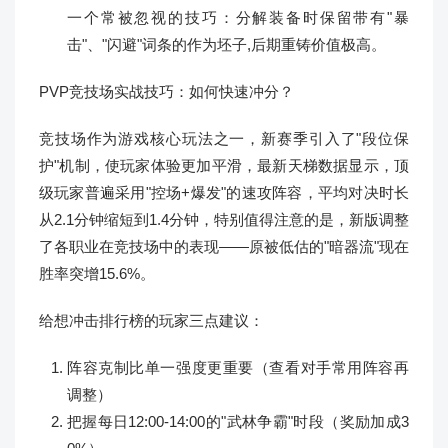
一个常被忽视的技巧：分解装备时保留带有"暴
击"、"闪避"词条的作为坯子,后期重铸价值极高。
PVP竞技场实战技巧：如何快速冲分？
竞技场作为游戏核心玩法之一，新赛季引入了"段位保
护"机制，使玩家体验更加平滑，最新天梯数据显示，顶
级玩家普遍采用"控场+爆发"的速攻阵容，平均对决时长
从2.1分钟缩短到1.4分钟，特别值得注意的是，新版调整
了各职业在竞技场中的表现——原被低估的"暗器流"现在
胜率突增15.6%。
给想冲击排行榜的玩家三点建议：
阵容克制比单一强度更重要（查看对手常用阵容再
调整）
把握每日12:00-14:00的"武林争霸"时段（奖励加成3