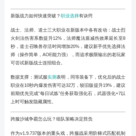
新版战力如何快速突破？
职业选择
有诀窍
战士、法师、道士三大职业在新版本中各有改动：战士烈
火剑法伤害系数提升12%，法师魔法盾减伤效果延长至8
秒，道士召唤兽存活时间增加20%，建议新手优先选择法
师（操作简单，AOE能力强），而追求极限输出的老玩家
可尝试新版战士连招组合。
数据支撑：测试服
实测
表明，同等装备下，优化后的战士
职业在10秒内爆发伤害可达32万，较旧版提升19%，建议
前期优先完成"每日试炼"任务获取强化石，武器强化+7以
上时可触发隐藏属性。
跨服沙城争霸怎么玩？组队策略决定胜负
作为v1.9.737版本的重头戏，跨服战采用阶梯式匹配机制