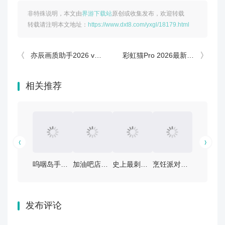
非特殊说明，本文由
界游下载站
原创或收集发布，欢迎转载
转载请注明本文地址：
https://www.dxt8.com/yxgl/18179.html
亦辰画质助手2026 v13.3.7安卓版实测：5大功能解析，画质党必看！
彩虹猫Pro 2026最新版 v1.7.31安卓版评测：功能全面升级，如何免费软件下载？
相关推荐
呜咽岛手游V0.9.1.84安卓版攻略：探索神秘岛屿的秘境
加油吧店长大人！安卓版本v2.6热门攻略：如何轻松取胜？
史上最刺激的漂流冒险！《史小坑漂流记》V1.1.0安卓版攻略大公开
烹饪派对游戏v4.1.8安卓版：让聚会更有趣！独家攻略与下载链接
疯狂诡宅手游V2.0.0安卓版：揭秘
发布评论