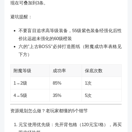
现在可叠加到3条。
避坑提醒：
不要盲目追求高等级装备，55级紫色装备经强化后性
价比远超未强化的60级橙装
六的"上古BOSS"必掉打造图纸（附魔成功率表格见
下方）
附魔等级
成功率
保底次数
1→2级
85%
1次
4→5级
35%
5次
资源规划怎么做？老玩家都懂的5个细节
元宝使用优先级：先开背包格（120元宝/格），再买