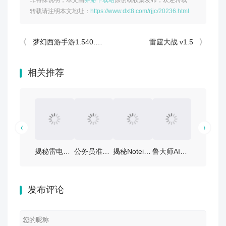
非特殊说明，本文由
界游下载站
原创或收集发布，欢迎转载
转载请注明本文地址：
https://www.dxt8.com/rjjc/20236.html
梦幻西游手游1.540.1官服最新攻略：版本强势门派推荐与高效升级指南
雷霆大战 v1.5
相关推荐
揭秘雷电云手机App v4.3.2安卓版：如何快速上手？
公务员准题库app v5.50安卓版——你的备考神器！
揭秘Notein笔记app v1.3.31.0安卓版：实用指南与下载链接
鲁大师AINAS手机版 v1.1.10安卓版：让您的办公变得更加智能和高效！
宠物王国App V5.3.2安卓版：打造您的宠物护理
发布评论