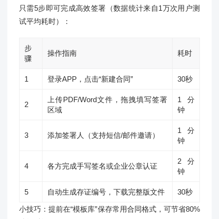
只需5步即可完成高效签署（数据统计来自1万次用户测
试平均耗时）：
步
操作指南
耗时
骤
1
登录APP，点击“新建合同”
30秒
上传PDF/Word文件，拖拽填写签署
1分
2
区域
钟
1分
3
添加签署人（支持短信/邮件邀请）
钟
2分
4
各方完成手写签名或企业公章认证
钟
5
自动生成存证编号，下载完整版文件
30秒
小技巧：提前在“模板库”保存常用合同格式，可节省80%