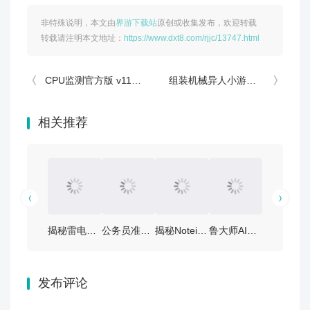
非特殊说明，本文由
界游下载站
原创或收集发布，欢迎转载
转载请注明本文地址：
https://www.dxt8.com/rjjc/13747.html
CPU监测官方版 v11.10.4
组装机械异人小游戏v1.0.21汉化版深度攻略：从入门到精通完全指南
相关推荐
揭秘雷电云手机App v4.3.2安卓版：如何快速上手？
公务员准题库app v5.50安卓版——你的备考神器！
揭秘Notein笔记app v1.3.31.0安卓版：实用指南与下载链接
鲁大师AINAS手机版 v1.1.10安卓版：让您的办公变得更加智能和高效！
宠物王国App V5.3.2安卓版：打造您的宠物护理
发布评论