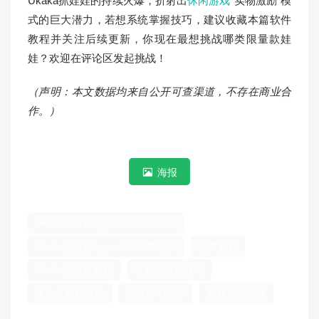
Ukaka抓娃娃的持续火爆，折射出
休闲游戏
“实物激励”模
式的巨大潜力，若想系统掌握技巧，建议收藏本篇软件
教程并关注后续更新，你现在最想挑战哪类限量款娃
娃？欢迎在评论区发起挑战！
（声明：本文数据均来自公开可查渠道，不存在商业合
作。）
海报
Ukaka抓娃娃app v1.24.7安卓版
Ukaka抓娃娃app v1.24.7最新版
软件教程
Ukaka抓娃娃教程
手机抓娃娃技巧
线上娃娃机攻略
安卓APP测评
游戏彩蛋揭秘