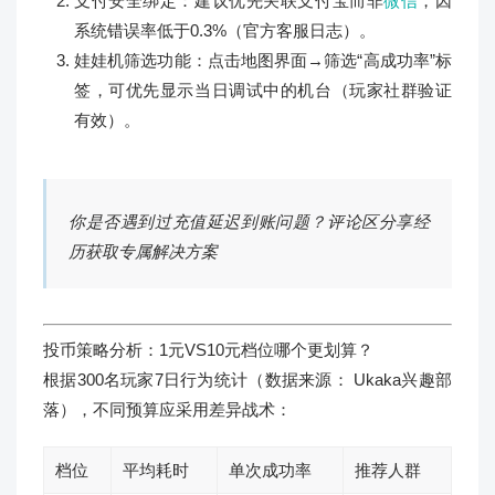
支付安全绑定：建议优先关联支付宝而非
微信
，因
系统错误率低于0.3%（官方客服日志）。
娃娃机筛选功能：点击地图界面→筛选“高成功率”标
签，可优先显示当日调试中的机台（玩家社群验证
有效）。
你是否遇到过充值延迟到账问题？评论区分享经
历获取专属解决方案
投币策略分析：1元VS10元档位哪个更划算？
根据300名玩家7日行为统计（数据来源： Ukaka兴趣部
落），不同预算应采用差异战术：
档位
平均耗时
单次成功率
推荐人群