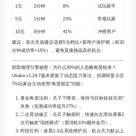
1元
2分钟
8%
试玩新手
5元
1分钟
23%
常规玩家
10元
8分钟
41%
冲榜用户
建议：首次充值建议选择5元档位+新用户保护期（前30
分钟成功率+15%），避免直接挑战高价机台。
抓取物理引擎秘密：为什么90%的人忽略角度校准？
Ukaka v1.24.7版本更新了动态阻力算法，但调研显示仅
7%玩家会主动使用“角度锁定”功能：
黄金角度法则：爪子下降前，保持与目标娃娃呈30°
夹角（实测成功率提升27%）。
二次晃动修正：当爪子触底时，快速向左滑动屏幕2
次可触发“强抓模式”（需消耗10%额外金币）。
时段红利：凌晨1-3点系统维护后，机台爪力默认上