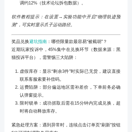
调约12%（技术论坛拆包数据）。
软件教程提示：在设置→实验功能中开启“物理轨迹预
测”，可实时显示爪子运动路径。
奖品兑换
避坑指南
：哪些限量款最容易“被截胡”？
近期玩家投诉中，45%集中在兑换环节（数据来源：黑
猫投诉平台），需警惕三大陷阱：
虚假库存：显示“剩余3件”时实际已无货，建议直接
联系客服索要补偿码。
运费陷阱：部分偏远地区需补差价，下单前务必确
认弹窗提示。
限时锁单：成功抓取后需在15分钟内完成兑换，超
时将自动释放库存。
紧急处理方案：遇到异常时，连续点击订单页“刷新”按钮