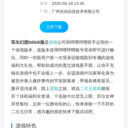
发布：
2026-04-18 13:45
厂商：
广州光动信息技术有限公司
立即下载
双生幻想bilibili版
是
游戏
公司和哔哩哔哩联手运营的一
个游戏版本，该版本使用哔哩哔哩账号登录即可进行畅
玩，同时一些新用户第一次登录还能领取到专属的游戏
福利大礼包，帮助你成功的度过游戏新手期，让你不充
钱在游戏中也不会慢人一步。在该游戏中玩家将化身为
被意外卷入爆炸事件的宇宙探索者，带领各稀有探员，
拨开混沌迷局，踏上
冒险
之旅。谁说
二次元游戏
都很
肝？挂机福利全拿满、十连抽卡出货无上限、百位女神
异世集结，总有一位撩动你的心，快来体验一下不肝的
二次元日常，感兴趣的朋友快来下载试试吧。
游戏特色