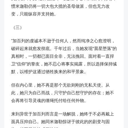
惯米迦勒仍将一切大包大揽的圣母做派，但也无力改
变，只能纵容并支持她。
（三）
"加百列的虔诚本不逊于任何人，然而纯净之心愈澄明，
破碎起来就愈发彻底。千年过后，当她发现“晨星堕落”的
真相时，一切都已面目全非，无法挽回。面对着一直捍
卫“信仰”的挚友，她不忍心将事实揭露，所以选择保持缄
默，以维护这通过牺牲换来的和平景象。
但在内心里，她不再是那个无欲则刚的无私天使。从
此，她只为自己而战，只守护自己想守护的存在；她不
会再将引导灵魂的缰绳托付给任何外物。
来到异世于加百列而言是一场解脱，她终于不必再戴上
面具压抑自己。她同米迦勒惊讶于彼此的的剧变与固