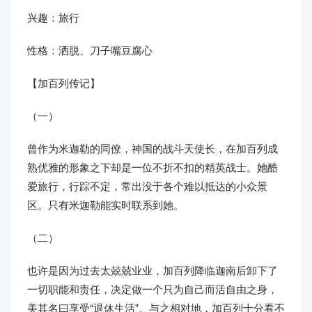
兴趣：旅行
性格：洒脱、刀子嘴豆腐心
【加百列传记】
（一）
曾作为米迦勒的同僚，神国的战斗天使长，在加百列成
熟优雅的形象之下却是一位不折不扣的精英战士。她酷
爱旅行，行踪不定，常出没于各个难以抵达的小众景
区。只有米迦勒能实时联系到她。
（二）
也许是因为过去太兢兢业业，加百列降临迦南后卸下了
一切职能和责任，决定做一个只为自己而活自由之身，
美其名曰享受“退休生活”。与之相对地，加百列十分看不