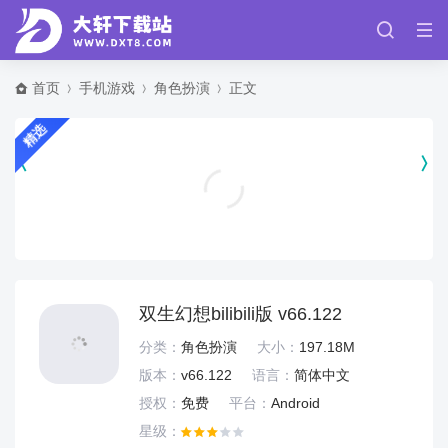
首页
手机游戏
角色扮演
正文
精选
超神火柴人对决官方版 v1.6.10
动作格斗
双生幻想bilibili版 v66.122
分类：
角色扮演
大小：
197.18M
版本：
v66.122
语言：
简体中文
授权：
免费
平台：
Android
星级：