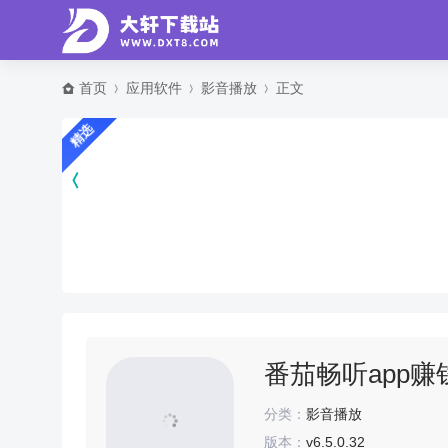
首页
应用软件
影音播放
正文
精选
番茄畅听app赚钱版
分类：
影音播放
版本：
v6.5.0.32