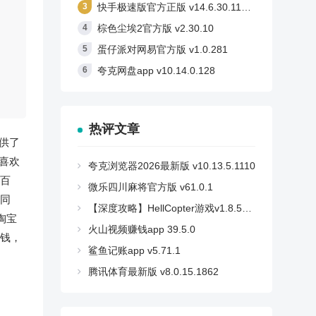
快手极速版官方正版 v14.6.30.11710
棕色尘埃2官方版 v2.30.10
蛋仔派对网易官方版 v1.0.281
夸克网盘app v10.14.0.128
热评文章
供了
喜欢
夸克浏览器2026最新版 v10.13.5.1110
百
微乐四川麻将官方版 v61.0.1
同
【深度攻略】HellCopter游戏v1.8.59安卓版：如何轻松登顶，解锁所有秘密？
淘宝
火山视频赚钱app 39.5.0
钱，
鲨鱼记账app v5.71.1
腾讯体育最新版 v8.0.15.1862