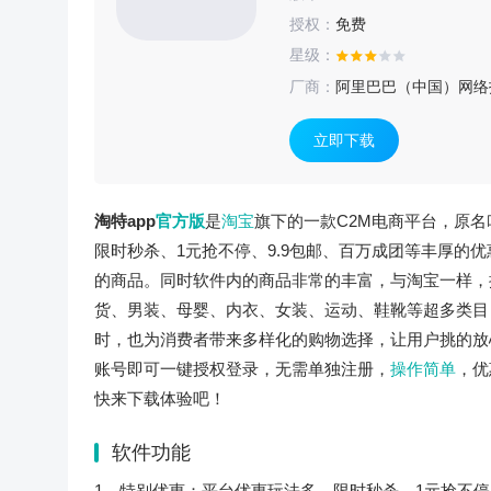
授权：
免费
星级：
厂商：
阿里巴巴（中国）网络
立即下载
淘特app
官方版
是
淘宝
旗下的一款C2M电商平台，原名
限时秒杀、1元抢不停、9.9包邮、百万成团等丰厚的
的商品。同时软件内的商品非常的丰富，与淘宝一样，
货、男装、母婴、内衣、女装、运动、鞋靴等超多类目
时，也为消费者带来多样化的购物选择，让用户挑的放
账号即可一键授权登录，无需单独注册，
操作简单
，优
快来下载体验吧！
软件功能
1、特别优惠：平台优惠玩法多，限时秒杀，1元抢不停