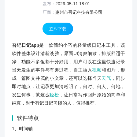
发布：
2026-05-11 18:01
厂商：
惠州市吾记科技有限公司
立即下载
吾记日记app
是一款简约小巧的轻量级日记本工具，该
软件整体设计清新淡雅，界面UI清爽细致，排版舒适干
净，功能不多但都十分好用，用户可以在这里快速记录
当天发生的事件与有趣过程，自主插入
视频
和图片，形
成一篇图文并茂的小文章，还可以选择当天
天气
，同步
即时地点，让记录更加清晰明了，何时、何人、何地，
发生何事，就这么
轻松
，让日常写作回归原始的简单和
纯真，对于有记日记习惯的人，值得推荐。
软件特点
1、时间轴