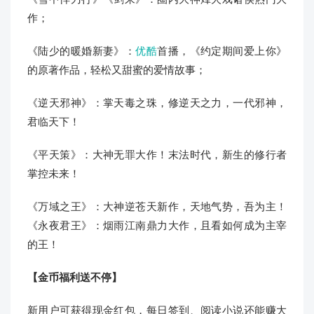
作；
《陆少的暖婚新妻》：
优酷
首播，《约定期间爱上你》
的原著作品，轻松又甜蜜的爱情故事；
《逆天邪神》：掌天毒之珠，修逆天之力，一代邪神，
君临天下！
《平天策》：大神无罪大作！末法时代，新生的修行者
掌控未来！
《万域之王》：大神逆苍天新作，天地气势，吾为主！
《永夜君王》：烟雨江南鼎力大作，且看如何成为主宰
的王！
【金币福利送不停】
新用户可获得现金红包，每日签到、阅读小说还能赚大