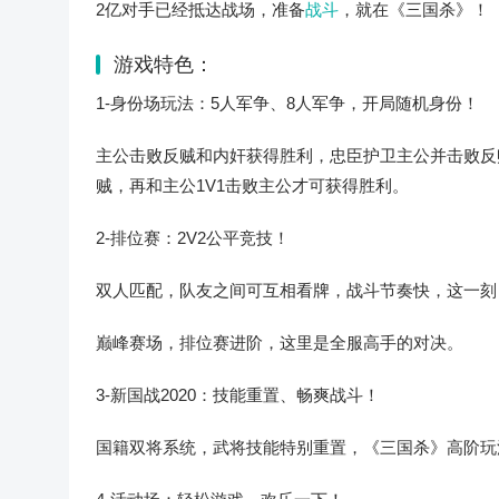
2亿对手已经抵达战场，准备
战斗
，就在《三国杀》！
游戏特色：
1-身份场玩法：5人军争、8人军争，开局随机身份！
主公击败反贼和内奸获得胜利，忠臣护卫主公并击败反
贼，再和主公1V1击败主公才可获得胜利。
2-排位赛：2V2公平竞技！
双人匹配，队友之间可互相看牌，战斗节奏快，这一刻
巅峰赛场，排位赛进阶，这里是全服高手的对决。
3-新国战2020：技能重置、畅爽战斗！
国籍双将系统，武将技能特别重置，《三国杀》高阶玩