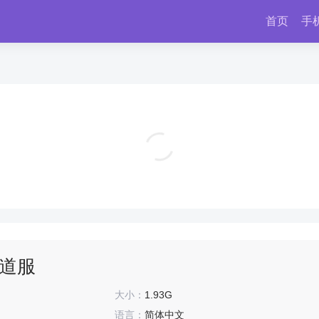
首页
手
元气骑士国际版最新版 v8.5.0
飞行射击
道服
大小：
1.93G
语言：
简体中文