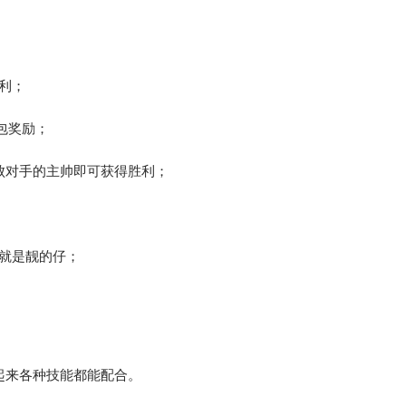
利；
包奖励；
败对手的主帅即可获得胜利；
就是靓的仔；
起来各种技能都能配合。