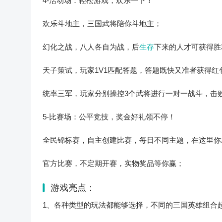
4-活动场：轻松游戏，欢乐一下！
欢乐斗地主，三国武将陪你斗地主；
幻化之战，八人各自为战，后
生存
下来的人才可获得胜
天子策试，玩家1V1匹配答题，答题既快又准者获得红
统率三军，玩家分别操控3个武将进行一对一战斗，击
5-比赛场：公平竞技，奖金好礼领不停！
全民锦标赛，自主创建比赛，每日不同主题，在这里你
官方比赛，不定期开赛，实物奖品等你赢；
游戏亮点：
1、各种类型的玩法都能够选择，不同的三国英雄组合