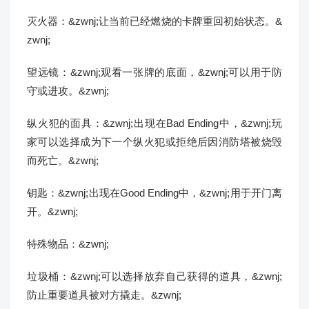
灭火器：&zwnj;让当前已经燃烧的卡牌重回初始状态。&
zwnj;
望远镜：&zwnj;观看一张牌的底面，&zwnj;可以用于防
守或进攻。&zwnj;
纵火犯的面具：&zwnj;出现在Bad Ending中，&zwnj;玩
家可以选择成为下一个纵火犯或拒绝后因消防塔被烧毁
而死亡。&zwnj;
钥匙：&zwnj;出现在Good Ending中，&zwnj;用于开门离
开。&zwnj;
特殊物品：&zwnj;
垃圾桶：&zwnj;可以选择放弃自己获得的道具，&zwnj;
防止重要道具被对方撬走。&zwnj;