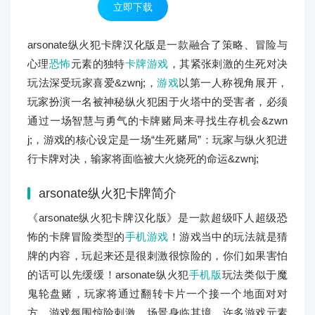
立即下载
arsonate纵火犯卡牌汉化版是一款融合了策略、冒险与
心理
恐怖
元素的独特
卡牌游戏
，其紧张刺激的生死对决
玩法深受玩家喜爱&zwnj;，
游戏
以第一人称视角展开，
玩家扮演一名被神秘纵火犯困于火塔中的受害者，必须
通过一场智慧与勇气的卡牌赌局来寻找生存机会&zwn
j;，游戏的核心设定是一场“生死赌局”：玩家与纵火犯进
行卡牌对决，输家将面临被大火烧死的命运&zwnj;
arsonate纵火犯卡牌
简介
《arsonate纵火犯卡牌汉化版》是一款超级吓人超级恐
怖的卡牌冒险类型的
手机游戏
！游戏当中的玩法就是猜
牌的内容，玩起来还是很刺激很惊险的，你们如果害怕
的话可以先缓缓！arsonate纵火犯
手机版
玩法类似于魔
鬼轮盘赌，玩家将通过翻转卡片一个接一个地面对对
方，游戏氛围惊险刺激，场景身临其境，许多游戏元素