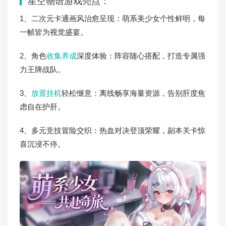
星空物语游戏亮点：
1、二次元卡通画风治愈呈现：萌系美少女个性鲜明，每
一帧皆为视觉盛宴。
2、角色
收集养成
深度体验：阵容随心搭配，打造专属强
力王牌战队。
3、
放置挂机
轻松惬意：离线畅享海量资源，告别肝度焦
虑自在护肝。
4、多元竞技冒险交织：热血对决登顶荣耀，副本关卡惊
喜沉浸不停。