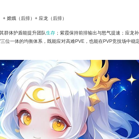
）+ 嫦娥（后排）+ 应龙（后排）
其群体护盾能提升团队
生存
；紫霞保持前排输出与怒气提速；应龙补
”三位一体的均衡体系，既能应对高难PVE，也能在PVP竞技场中稳