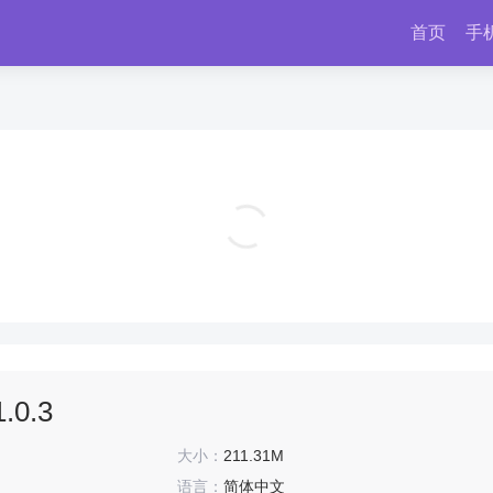
首页
手
班班幼儿园7手机版官方正版 v1.0
冒险解密
0.3
大小：
211.31M
语言：
简体中文