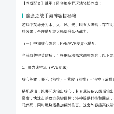
【养成配套】继承！阵容换多样玩法轻松养成！
魔盒之战手游阵容搭秘籍
游戏中英雄分为水、火、风、光、暗五大阵营，存在明
绊效果，合理搭配能大幅提升队伍战力。
（一）中期核心阵容：PVE/PVP差异化搭配
当获取关键英雄后，可根据玩法需求调整阵容，以下两
1、暴力速推流（PVE专属）
核心英雄：哪吒（前排）+ 紫霞（前排）+ 洛神（后排
搭配逻辑：以哪吒为输出核心，其专属装备30级后输
爆发，快速击杀敌方关键目标；洛神提供群控和回蓝，
吒猝死，同时燃烧盾叠加额外伤害。这套阵容能高效清场