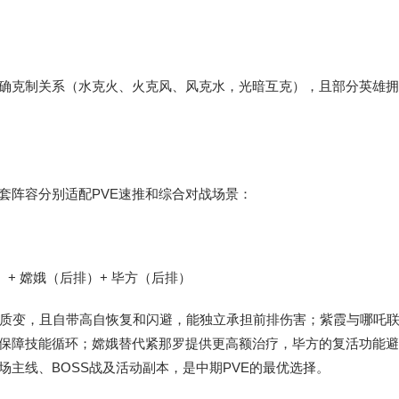
确克制关系（水克火、火克风、风克水，光暗互克），且部分英雄拥
套阵容分别适配PVE速推和综合对战场景：
）+ 嫦娥（后排）+ 毕方（后排）
出质变，且自带高自恢复和闪避，能独立承担前排伤害；紫霞与哪吒
保障技能循环；嫦娥替代紧那罗提供更高额治疗，毕方的复活功能避
主线、BOSS战及活动副本，是中期PVE的最优选择。