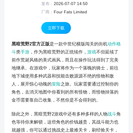
发布：
2026-07-07 14:50
厂商：
Four Fats Limited
立即下载
黑暗荒野2官方正版
是一款中世纪横版闯关的街机
动作格
斗
类
手游
，作为黑暗荒野的正统续作，
游戏
不但延续了
前作荒诞风格的美式画风，而且在操作玩法得到了完美
地继承。在游戏中，玩家将作为一个落魄的骑士，前往
地下城使用多种武器和技能击败源源不绝的怪物和敌
人，展开惊心动魄的
冒险
之旅。玩家需要通过控制你的
角色，去消灭地图中你看到的所有怪物，而怪物掉落的
金币需要靠自己收集，不然你是不会得到的。
除此之外，黑暗荒野2游戏中还有多种多样的人物
战斗
角
色等待你来解锁，这些角色的价钱越贵，其战斗能力也
就越强，你可以通过挑战史上最难关卡，刷经验关卡，