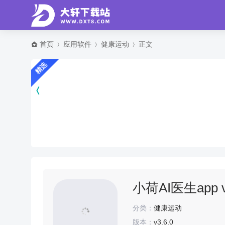
首页
应用软件
健康运动
正文
精选
小荷AI医生app v
分类：
健康运动
版本：
v3.6.0