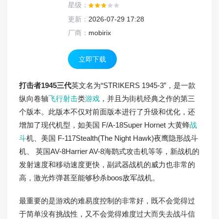
星级：
更新：
2026-07-29 17:28
厂商：
mobirix
立即下载
打击者1945三代
英文名为“STRIKERS 1945-3”，是一款
纵向卷轴
飞行射击
类
游戏
，并且为街机经典之作的第三
个版本。此版本不仅对前面版本进行了升级和优化，还
增加了现代机型，如美国 F/A-18Super Hornet 大黄蜂
战
斗
机、美国 F-117Stealth(The Night Hawk)夜鹰隐形战斗
机、 英国AV-8Harrier AV-8海鹞式攻击机等等，新战机的
发射速度和移动速度更快，副武器战机的威力也非常的
高，激光炸弹甚至能够秒杀boos敌军战机。
最重要的是游戏的难易度控制的非常好，既不会觉得过
于简单没有挑战性，又不会觉得难度过大而失去战斗信