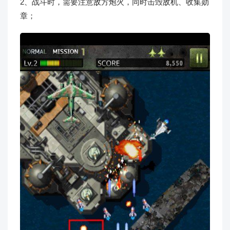
2、战斗时，需要注意敌方炮火，同时击毁敌机、收集勋
章；