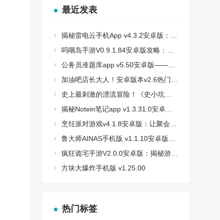
最近发表
揭秘雷电云手机App v4.3.2安卓版：如何快速上手？
呜咽岛手游V0.9.1.84安卓版攻略：探索神秘岛屿的秘境
公务员准题库app v5.50安卓版——你的备考神器！
加油吧店长大人！安卓版本v2.6热门攻略：如何轻松取胜？
史上最刺激的漂流冒险！《史小坑漂流记》V1.1.0安卓版攻略大公开
揭秘Notein笔记app v1.3.31.0安卓版：实用指南与下载链接
烹饪派对游戏v4.1.8安卓版：让聚会更有趣！独家攻略与下载链接
鲁大师AINAS手机版 v1.1.10安卓版：让您的办公变得更加智能和高效！
疯狂诡宅手游V2.0.0安卓版：揭秘游戏攻略与免费下载技巧
方块大爆炸手机版 v1.25.00
热门标签