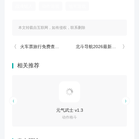
战魂铭人
动作游戏
地牢游戏
本文转载自互联网，如有侵权，联系删除
火车票旅行免费查软件
北斗导航2026最新版免费版下载安装
相关推荐
元气武士 v1.3
代号血战
动作格斗