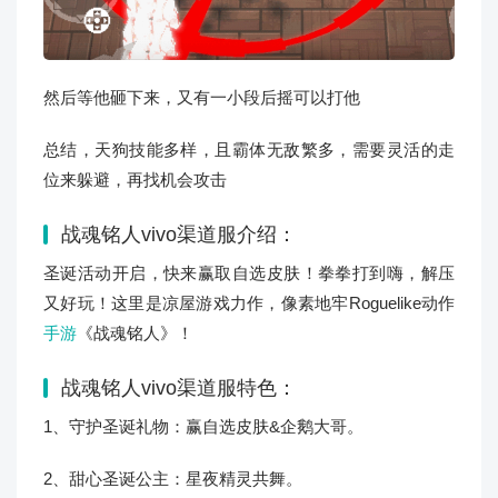
然后等他砸下来，又有一小段后摇可以打他
总结，天狗技能多样，且霸体无敌繁多，需要灵活的走
位来躲避，再找机会攻击
战魂铭人vivo渠道服介绍：
圣诞活动开启，快来赢取自选皮肤！拳拳打到嗨，解压
又好玩！这里是凉屋游戏力作，像素地牢Roguelike动作
手游
《战魂铭人》！
战魂铭人vivo渠道服特色：
1、守护圣诞礼物：赢自选皮肤&企鹅大哥。
2、甜心圣诞公主：星夜精灵共舞。