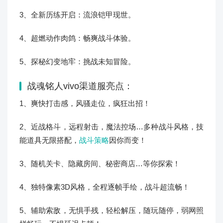
3、全新历练开启：流浪铠甲现世。
4、超燃动作肉鸽：畅爽战斗体验。
5、探秘幻变地牢：挑战未知冒险。
战魂铭人vivo渠道服亮点：
1、爽快打击感，风骚走位，疯狂出招！
2、近战格斗，远程射击，魔法控场…多种战斗风格，技
能道具无限搭配，
战斗策略
因你而变！
3、随机关卡、隐藏房间、秘密商店…等你探索！
4、独特像素3D风格，全程逐帧手绘，战斗超流畅！
5、辅助索敌，无惧手残，轻松解压，随玩随停，弱网照