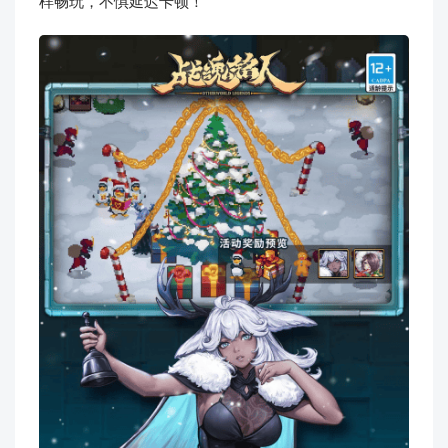
样畅玩，不惧延迟卡顿！