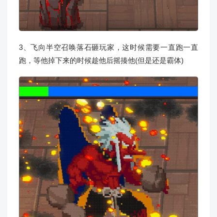
3、飞向半空召唤落石砸玩家，这时候需要一直跑一直
跑，等他掉下来的时候趁他后摇揍他(但是还是霸体)