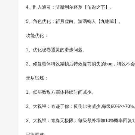
4、乱入通灵：艾斯利尔逐梦【传说之下】。
5、角色优化：斩月虚白、漩涡鸣人【九喇嘛】。
功能优化：
1、优化秘卷通灵的滑步问题。
2、修复霸体特效减帧后特效提前消失的bug，特效不
无尽试炼：
1、低层数敌方霸体持续时间减少。
2、大祝福：奇迹于你：反伤比例减少,每级80%>>70%
3、大祝福：青春无极限：每级额外增加10%概率回复
平衡调整: