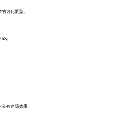
攻的虚化覆盖。
.5S。
内带有追踪效果。