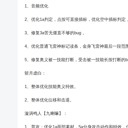
1、音频优化
2、优化1a判定，点按可直接插标，优化空中插标判定
3、修复3a苦无僵直不够的bug，
4、优化普通飞雷神标记读条，金身飞雷神最后一段范围
5、修复奥义被一技能打断，受击被一技能长按打断的b
斩月虚白：
1、整体优化技能奥义特效。
2、整体优化位移和击退。
漩涡鸣人【九喇嘛】：
1、普攻：优化1a面部素材，5a分身攻击动作和特效，