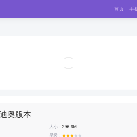
首页
手
西游神传 v1.0
角色扮演
迪奥版本
大小：
296.6M
星级：