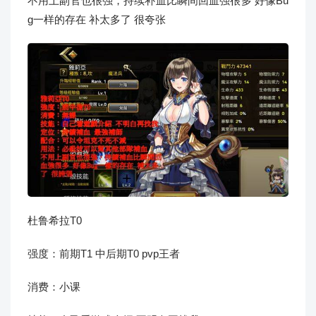
不用上副官也很强，持续补血比瞬间回血强很多 好像Bu
g一样的存在 补太多了 很夸张
杜鲁希拉T0
强度：前期T1 中后期T0 pvp王者
消费：小课