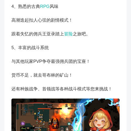
4、熟悉的古典
RPG
风味
高潮迭起扣人心弦的剧情模式！
跟着失忆的佣兵王亚录踏上
冒险
之旅吧。
5、丰富的战斗系统
与其他玩家PVP争夺最强佣兵团的宝座！
货币不足，就去哥布林的矿山！
还有种族战争、首领战等各种战斗模式等您来挑战！