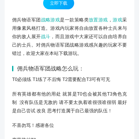
立即下载
佣兵物语军团
战略游戏
是一款策略类
放置游戏
，
游戏
采
用像素风格打造。游戏内玩家将自由放置各种士兵来与
你的敌人展开
战斗
，而且游戏中大家还可以自由培养自
己的士兵。对佣兵物语军团战略游戏感兴趣的玩家不要
错过，欢迎大家在本站下载游玩。
佣兵物语军团战略怎么玩：
T0必须练 T1练了不后悔 T2需要配合T3可有可无
所有英雄都有他的用处 就算是T0也会被其他T3角色克
制 没有队伍是无敌的 请不要太执着谁很强谁很弱 最好
是自己尝试 改良 思考打造属于自己最强的队伍！
不喜勿骂！感谢各位