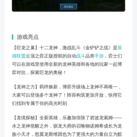
游戏亮点
【巨龙之巢】十二龙神，激战乱斗《金铲铲之战》是
英
雄联盟
云顶之弈正版授权的自动
战斗
品类
手游
，弈士们
可以在游戏里使用全新的龙神英雄和各地的玩家一起博
弈对抗，探索巨龙的奥秘！
【龙神之力】羁绊焕新，博弈升级场上龙神不再唯一，
大家可以登场多个龙神了！阵容构筑更加开放，快用它
们找到专属于你的高光时刻
【龙境探秘】全新英雄，乐趣加倍除了碧波龙索姆——
水之龙神觉醒之外，驯龙大师的召唤物诺姆希成长为龙
族小天才，怒翼龙斯维因也为了更强大的力量自立为黯