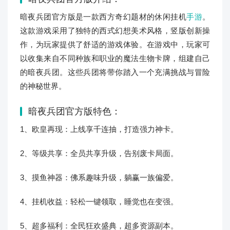
暗夜兵团官方版是一款西方奇幻题材的休闲挂机
手游
。
这款游戏采用了独特的西式幻想美术风格，竖版创新操
作，为玩家提供了舒适的游戏体验。在游戏中，玩家可
以收集来自不同种族和职业的魔法生物卡牌，组建自己
的暗夜兵团。这些兵团将带你踏入一个充满挑战与冒险
的神秘世界。
暗夜兵团官方版特色：
1、欧皇再现：上线享千连抽，打造强力神卡。
2、等级共享：全员共享升级，告别废卡局面。
3、摸鱼神器：佛系趣味升级，躺赢一族偏爱。
4、挂机收益：轻松一键领取，睡觉也在变强。
5、超多福利：全民狂欢盛典，超多资源副本。