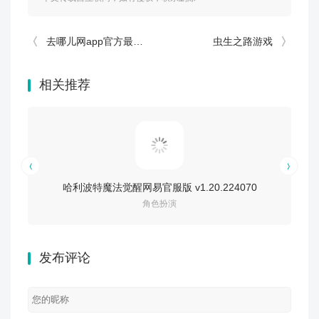
去哪儿网app官方最新版
虫生之路游戏
相关推荐
哈利波特魔法觉醒网易官服版 v1.20.224070
角色扮演
发布评论