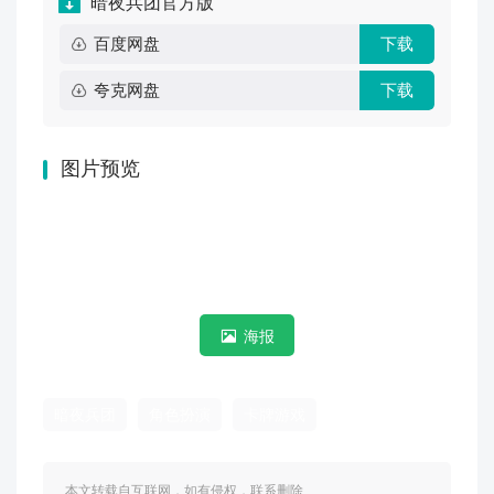
暗夜兵团官方版
百度网盘
下载
夸克网盘
下载
图片预览
海报
暗夜兵团
角色扮演
卡牌游戏
本文转载自互联网，如有侵权，联系删除