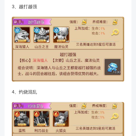
3、越打越强
4、灼烧混乱