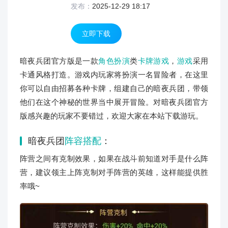
发布：
2025-12-29 18:17
立即下载
暗夜兵团官方版是一款
角色扮演
类
卡牌游戏
，
游戏
采用
卡通风格打造。游戏内玩家将扮演一名冒险者，在这里
你可以自由招募各种卡牌，组建自己的暗夜兵团，带领
他们在这个神秘的世界当中展开冒险。对暗夜兵团官方
版感兴趣的玩家不要错过，欢迎大家在本站下载游玩。
暗夜兵团
阵容搭配
：
阵营之间有克制效果，如果在战斗前知道对手是什么阵
营，建议领主上阵克制对手阵营的英雄，这样能提供胜
率哦~