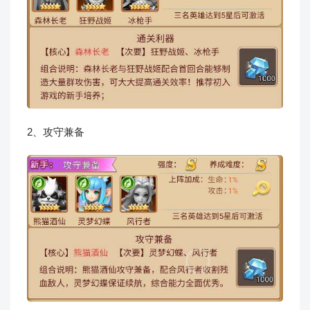
2、攻守兼备