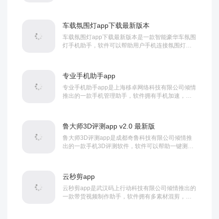
乐猜短剧，短剧对对碰，我的等板块，涵盖了丰富
的短...
车载氛围灯app下载最新版本
车载氛围灯app下载最新版本是一款智能豪华车氛围
灯手机助手，软件可以帮助用户手机连接氛围灯，
实现手机控制，参数设置，氛围灯管理等等功能，...
专业手机助手app
专业手机助手app是上海移卓网络科技有限公司倾情
推出的一款手机管理助手，软件拥有手机加速，垃
圾清理，病毒查杀，手机降温，相册恢复等等丰富...
鲁大师3D评测app v2.0 最新版
鲁大师3D评测app是成都奇鲁科技有限公司倾情推
出的一款手机3D评测软件，软件可以帮助一键测评
手机CPU(中央处理器），GPU(图形处理...
云秒剪app
云秒剪app是武汉码上行动科技有限公司倾情推出的
一款带货视频制作助手，软件拥有多素材混剪，无
水印视频提取，视频场景分割，视频镜像处理等等...