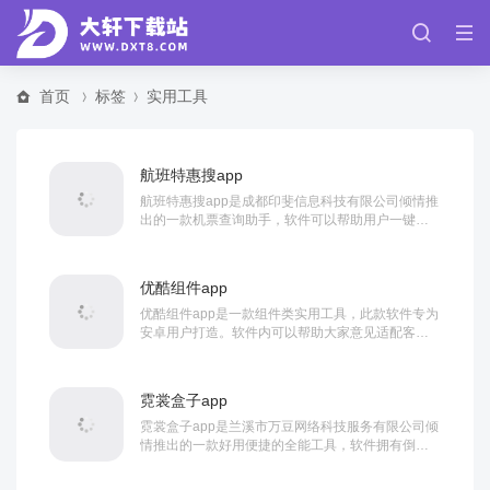
首页
标签
实用工具
航班特惠搜app
航班特惠搜app是成都印斐信息科技有限公司倾情推
出的一款机票查询助手，软件可以帮助用户一键查
询机票，查看机票详情，还拥有历史搜索记录，特...
优酷组件app
优酷组件app是一款组件类实用工具，此款软件专为
安卓用户打造。软件内可以帮助大家意见适配客栈
不同的设备上显示，十分好用，帮助大家随时随地...
霓裳盒子app
霓裳盒子app是兰溪市万豆网络科技服务有限公司倾
情推出的一款好用便捷的全能工具，软件拥有倒计
时，记账，BMI计算器，24节气，个税计算器...