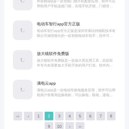
外星锁app是一款智能门锁手机配套应用，软件可以
帮助用户手机连接门锁，实现手机开锁，门锁管理
等等功能服务，可以帮助更智慧安全生活。外星锁...
电动车智行app官方正版
电动车智行app官方正版是深圳市泰比特物联技术有
限公司倾情推出的一款智能电动车助手，软件可以
帮助用户手机和电动车连接，实现手机控车，车辆...
放大镜软件免费版
放大镜软件免费版是一款放大类实用工具，此款软
件专为有需要放大手机字体的用户打造。软件内大
家可以自由放大自己的手机字体，而且软件当中还
有着...
满电云app
满电云app是一款电动车换电服务应用，软件可以帮
助用户查看周边换电柜，可以换电，取电，退电等
等，使用简单方便，需要的朋友欢迎前来下载使用...
‹‹
‹
1
2
3
4
5
6
7
8
9
10
›
››