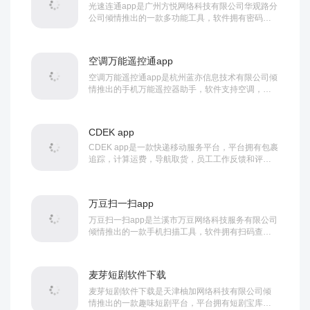
光速连通app是广州方悦网络科技有限公司华观路分
公司倾情推出的一款多功能工具，软件拥有密码生
成器，wifi管理，网络知识宝库等等丰富功能...
空调万能遥控通app
空调万能遥控通app是杭州蓝亦信息技术有限公司倾
情推出的手机万能遥控器助手，软件支持空调，电
视，投影仪等多样设备，功能强大，使用简单方便...
CDEK app
CDEK app是一款快递移动服务平台，平台拥有包裹
追踪，计算运费，导航取货，员工工作反馈和评
分，订单管理，通知推送，在线支付等等丰富功...
万豆扫一扫app
万豆扫一扫app是兰溪市万豆网络科技服务有限公司
倾情推出的一款手机扫描工具，软件拥有扫码查
价，文字提取，二维码制作，地标识别，车型识别
等...
麦芽短剧软件下载
麦芽短剧软件下载是天津柚加网络科技有限公司倾
情推出的一款趣味短剧平台，平台拥有短剧宝库，