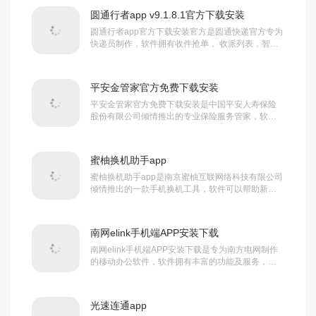
圆通行者app v9.1.8.1官方下载安装
圆通行者app官方下载安装官方是圆通快递官方专为
快递员制作，软件拥有收件抢单， 收派列表，智能
路线规划，问题件处理等等功能服务，可以帮助...
平安金管家官方免费下载安装
平安金管家官方免费下载安装是中国平安人寿保险
股份有限公司倾情推出的专业保险服务管家，软件
拥有首页，保险，服务，我的等板块，涵盖了保单
服务...
蜜柚换机助手app
蜜柚换机助手app是南京蜜柚互联网络科技有限公司
倾情推出的一款手机换机工具，软件可以帮助新旧
手机连接，实现一键数据传输，数据可以自由选择...
南网elink手机端APP安装下载
南网elink手机端APP安装下载是专为南方电网制作
的移动办公软件，软件拥有丰富的功能及服务，可
以帮助用户更好的移动协同工作，需要的朋友...
光速连通app