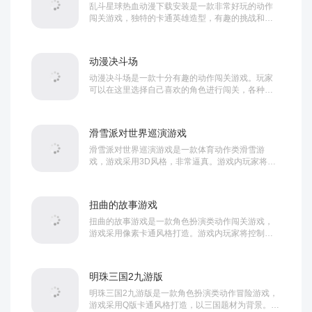
乱斗星球热血动漫下载安装是一款非常好玩的动作
闯关游戏，独特的卡通英雄造型，有趣的挑战和奇
妙的冒险，让你体验热血战斗，喜欢的朋友可以来
下载...
动漫决斗场
动漫决斗场是一款十分有趣的动作闯关游戏。玩家
可以在这里选择自己喜欢的角色进行闯关，各种技
能十分的炫酷，还可以在这里遇见各种童年角色，
回顾...
滑雪派对世界巡演游戏
滑雪派对世界巡演游戏是一款体育动作类滑雪游
戏，游戏采用3D风格，非常逼真。游戏内玩家将扮
演一名滑雪高手，你可以自由挑战各种关卡，也可
以与...
扭曲的故事游戏
扭曲的故事游戏是一款角色扮演类动作闯关游戏，
游戏采用像素卡通风格打造。游戏内玩家将控制小
红帽为了解救外婆而展开冒险，你可以使用武器消
灭各...
明珠三国2九游版
明珠三国2九游版是一款角色扮演类动作冒险游戏，
游戏采用Q版卡通风格打造，以三国题材为背景。游