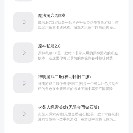
戏内玩家将自由选择喜欢的角色展开冒险，同时游...
魔法洞穴2游戏
魔法洞穴2游戏是一款角色扮演类动作冒险游戏，游
戏采用像素卡通风格。游戏内玩家可以自由选择各
种不同的职业进行冒险，你将潜入洞穴之中，打败
各...
原神私服2.8
原神私服2.8是一款时下非常火爆的原神游戏的私服
版本，在这里你可以尽情的体验到各种趣味付费内
容，无线抽卡等，让你不用充值也可以体验到完整...
神明游戏二服(神明怀旧二服)
神明游戏二服(神明怀旧二服)是一个可以让你控制自
己的角色在全新设置的卡通画面中享受不同冒险的
跑酷挑战游戏，当然在这里的角色为了能够第一时...
火柴人绳索英雄(无限金币钻石版)
火柴人绳索英雄(无限金币钻石版)是一款非常好玩刺
激的冒险格斗类手机游戏，在游戏中你将化身为火
柴人英雄，作为这个城市的正义使者，你需要拿起...